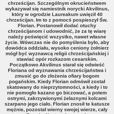
chrześcijan. Szczególnym okrucieństwem
wykazywał się namiestnik norycki Akvilinus,
który w ogrodzie Laureakum uwięził 40
chrześcijan. Im to z pomocś pospieszył Św.
Florian. Postanowił dodać otuchy
chrześcijanom i udowodnić, że za tę wiarę
należy poświęcić wszystko, nawet własne
życie. Wówczas nie do pomyślenia było, aby
dowódca oddziału, wysoko ceniony żołnierz
mógł być wyznawcą religii chrześcijańskiej i
stawiać opór rozkazom cesarskim.
Początkowo Akvilinus starał się odwieść
Floriana od wyznawania chrześcijaństwa i
zmusić go do złożenia ofiary bogom
pogańskim. Kiedy Florian odmówił został
skatowany do nieprzytomności, a kiedy i to
nie pomogło kazano go biczować, a potem
ostrymi, zakrzywionymi żelaznymi kolcami
szarpano jego ciało. Florian znosił te katusze
mężnie, pozostał wierny swojej wierze, cały