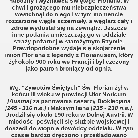
nabożny i wyznawca Świętego Floriana. W
chwili grożącego mu niebezpieczeństwa
westchnął do niego i w tym momencie
rozżarzone węgle sczerniały, a węglarz cały i
zdrów wydostał się na zewnątrz. Jeszcze
inne podania umieszczają go w oddziale
straży pożarnej w starożytnym Rzymie.
Prawdopodobne wydaje się skojarzenie
imion Floriana z legendy z Florianusem, który
żył około 900 roku we Francji i był czczony
jako patron broniący od ognia.
Wg. "Żywotów Świętych" Św. Florian żył w
końcu III wieku w prowincji Ufer Noricum
[Austria]
za panowania cesarzy Dioklecjana
[245 - 316 n.e.]
i Maksymiliana
[235 - 238 n.e.]
.
Urodził się około 190 roku w Dolnej Austrii. W
młodości poświęcił się służbie wojskowej i
doszedł do stopnia dowódcy oddziału. W tym
czasie bardzo dręczono i prześladowano