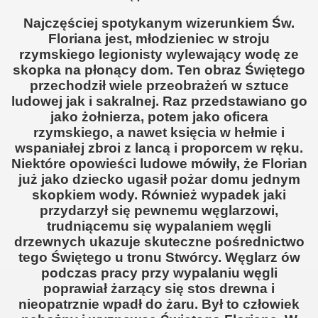
Najczęściej spotykanym wizerunkiem Św.
Floriana jest, młodzieniec w stroju
rzymskiego legionisty wylewający wodę ze
skopka na płonący dom. Ten obraz Świętego
przechodził wiele przeobrażeń w sztuce
ludowej jak i sakralnej. Raz przedstawiano go
jako żołnierza, potem jako oficera
rzymskiego, a nawet księcia w hełmie i
wspaniałej zbroi z lancą i proporcem w ręku.
Niektóre opowieści ludowe mówiły, że Florian
już jako dziecko ugasił pożar domu jednym
skopkiem wody. Również wypadek jaki
przydarzył się pewnemu węglarzowi,
trudniącemu się wypalaniem węgli
drzewnych ukazuje skuteczne pośrednictwo
tego Świętego u tronu Stwórcy. Węglarz ów
podczas pracy przy wypalaniu węgli
poprawiał żarzący się stos drewna i
nieopatrznie wpadł do żaru. Był to człowiek