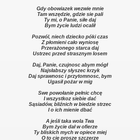
Gdy obowiazek wezwie mnie
Tam wszędzie, gdzie sie pali
Ty mi, o Panie, siłe daj
Bym życie ludzi ocalił
Pozwól, niech dziecko póki czas
Z płomieni cało wyniosę
Przerażonego starca daj
Ustrzec przed strasznym losem
Daj, Panie, czujnosc abym mógł
Najsłabszy słyszec krzyk
Daj sprawnosc i przytomnosc, bym
Ugasił pożar w mig
Swe powołanie pełnic chcę
I wszystkoz siebie dać
Sąsiadów, bliźnich w biedzie strzec
I o ich mienie dbać
A jeśli taka wola Twa
Bym życie dał w ofierze
Ty bliskich mych w opiece miej
O to cię prosze szczerze